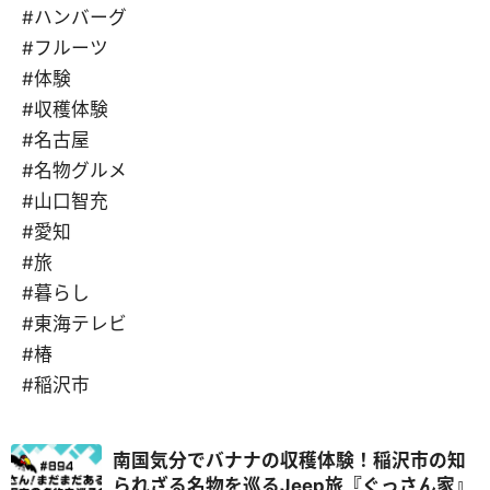
#ハンバーグ
#フルーツ
#体験
#収穫体験
#名古屋
#名物グルメ
#山口智充
#愛知
#旅
#暮らし
#東海テレビ
#椿
#稲沢市
南国気分でバナナの収穫体験！稲沢市の知
られざる名物を巡るJeep旅『ぐっさん家』