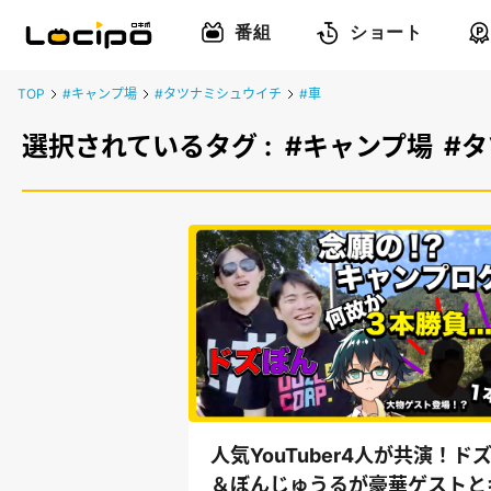
番組
ショート
TOP
#キャンプ場
#タツナミシュウイチ
#車
選択されているタグ :
#キャンプ場
#
人気YouTuber4人が共演！ド
＆ぼんじゅうるが豪華ゲストと