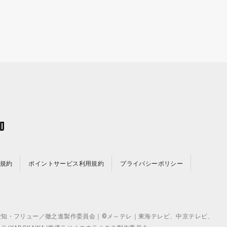
規約
ポイントサービス利用規約
プライバシーポリシー
©テレビ愛知・フリュー／徹之進製作委員会｜©メ～テレ｜東海テレビ、中京テレビ、