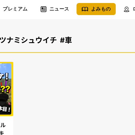
プレミアム
ニュース
よみもの
タツナミシュウイチ
#車
ズル
キ