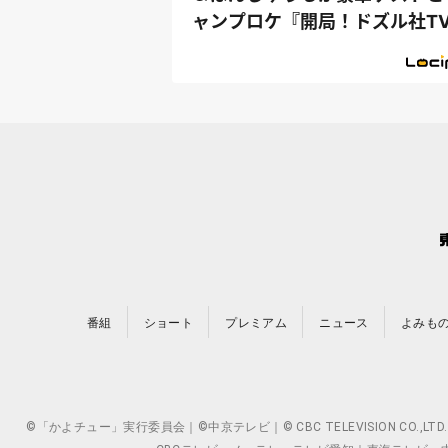
ャンプロケ『開局！ドズル社T
番組
ショート
プレミアム
ニュース
よみも
©「かよチュー」実行委員会｜©中京テレビ｜© CBC TELEVISION 