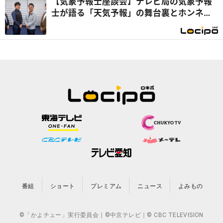
【気象予報士座談会】テレビ局の気象予報
士が語る「天気予報」の舞台裏とホンネ座
談会！ 個性が光る“予報ではない解説”に
注目
番組
ショート
プレミアム
ニュース
よみもの
©「かよチュー」実行委員会｜©中京テレビ｜© CBC TELEVISION