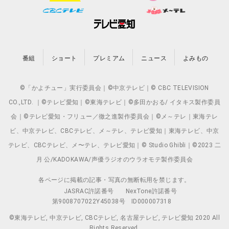
番組
ショート
プレミアム
ニュース
よみもの
©「かよチュー」実行委員会｜©中京テレビ｜© CBC TELEVISION
CO.,LTD. ｜©テレビ愛知｜©東海テレビ｜©多田かおる/ イタキス製作委員
会｜©テレビ愛知・フリュー／徹之進製作委員会｜©メ～テレ｜東海テレ
ビ、中京テレビ、CBCテレビ、メ～テレ、テレビ愛知｜東海テレビ、中京
テレビ、CBCテレビ、メ〜テレ、テレビ愛知｜© Studio Ghibli｜©2023 二
月 公/KADOKAWA/声優ラジオのウラオモテ製作委員会
各ページに掲載の記事・写真の無断転用を禁じます。
JASRAC許諾番号
NexTone許諾番号
第9008707022Y45038号
ID000007318
©東海テレビ, 中京テレビ, CBCテレビ, 名古屋テレビ, テレビ愛知 2020 All
Rights Reserved.