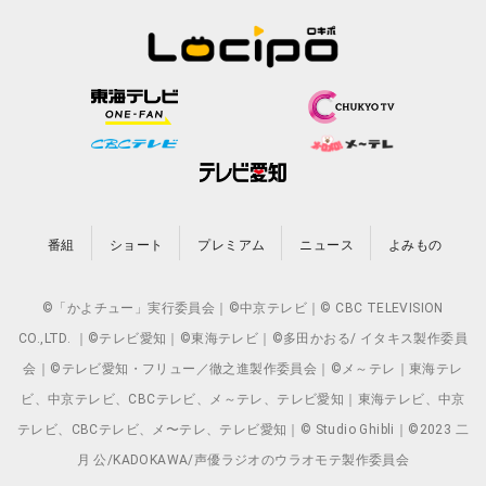
番組
ショート
プレミアム
ニュース
よみもの
©「かよチュー」実行委員会｜©中京テレビ｜© CBC TELEVISION
CO.,LTD. ｜©テレビ愛知｜©東海テレビ｜©多田かおる/ イタキス製作委員
会｜©テレビ愛知・フリュー／徹之進製作委員会｜©メ～テレ｜東海テレ
ビ、中京テレビ、CBCテレビ、メ～テレ、テレビ愛知｜東海テレビ、中京
テレビ、CBCテレビ、メ〜テレ、テレビ愛知｜© Studio Ghibli｜©2023 二
月 公/KADOKAWA/声優ラジオのウラオモテ製作委員会