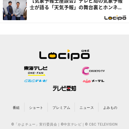
【気象予報士座談会】テレビ局の気象予報
士が語る「天気予報」の舞台裏とホンネ座
談会！ 個性が光る“予報ではない解説”に
注目
番組
ショート
プレミアム
ニュース
よみもの
©「かよチュー」実行委員会｜©中京テレビ｜© CBC TELEVISION