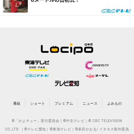
6メートルの出初式！
番組
ショート
プレミアム
ニュース
よみもの
©「かよチュー」実行委員会｜©中京テレビ｜© CBC TELEVISION
CO.,LTD. ｜©テレビ愛知｜©東海テレビ｜©多田かおる/ イタキス製作委員