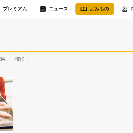
プレミアム
ニュース
よみもの
媛県
#釣り