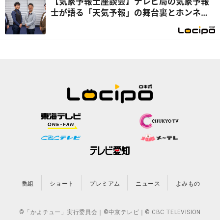
【気象予報士座談会】テレビ局の気象予報
士が語る「天気予報」の舞台裏とホンネ座
談会！ 個性が光る“予報ではない解説”に
注目
番組
ショート
プレミアム
ニュース
よみもの
©「かよチュー」実行委員会｜©中京テレビ｜© CBC TELEVISION