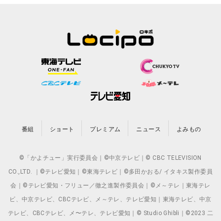
番組
ショート
プレミアム
ニュース
よみもの
©「かよチュー」実行委員会｜©中京テレビ｜© CBC TELEVISION
CO.,LTD. ｜©テレビ愛知｜©東海テレビ｜©多田かおる/ イタキス製作委員
会｜©テレビ愛知・フリュー／徹之進製作委員会｜©メ～テレ｜東海テレ
ビ、中京テレビ、CBCテレビ、メ～テレ、テレビ愛知｜東海テレビ、中京
テレビ、CBCテレビ、メ〜テレ、テレビ愛知｜© Studio Ghibli｜©2023 二