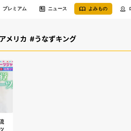
プレミアム
ニュース
よみもの
#アメリカ
#うなずキング
流
ツ