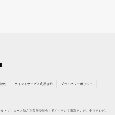
規約
ポイントサービス利用規約
プライバシーポリシー
©テレビ愛知・フリュー／徹之進製作委員会｜©メ～テレ｜東海テレビ、中京テレビ、