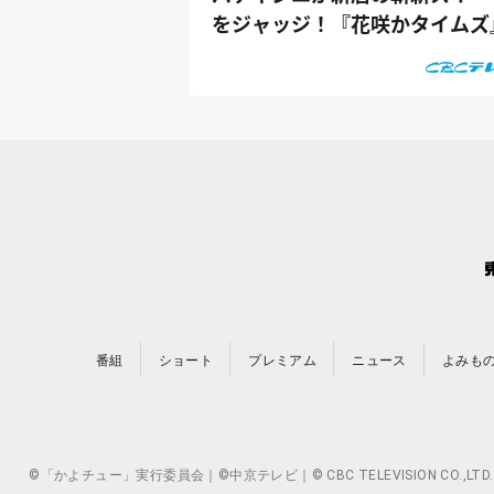
をジャッジ！『花咲かタイムズ
番組
ショート
プレミアム
ニュース
よみも
©「かよチュー」実行委員会｜©中京テレビ｜© CBC TELEVISION 