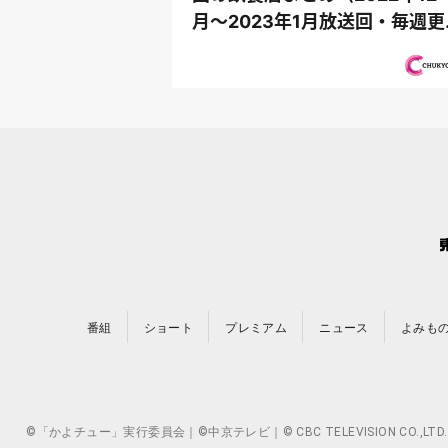
月〜2023年1月放送回・毎週更
新〉
番組
ショート
プレミアム
ニュース
よみも
©「かよチュー」実行委員会｜©中京テレビ｜© CBC TELEVISION 