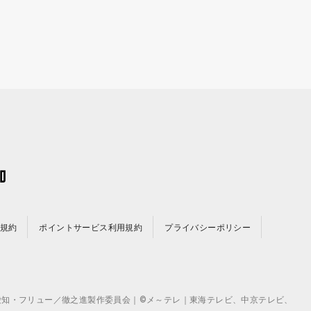
規約
ポイントサービス利用規約
プライバシーポリシー
©テレビ愛知・フリュー／徹之進製作委員会｜©メ～テレ｜東海テレビ、中京テレビ、