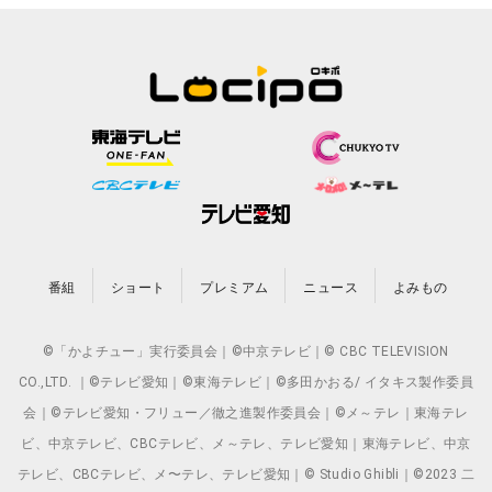
番組
ショート
プレミアム
ニュース
よみもの
©「かよチュー」実行委員会｜©中京テレビ｜© CBC TELEVISION
CO.,LTD. ｜©テレビ愛知｜©東海テレビ｜©多田かおる/ イタキス製作委員
会｜©テレビ愛知・フリュー／徹之進製作委員会｜©メ～テレ｜東海テレ
ビ、中京テレビ、CBCテレビ、メ～テレ、テレビ愛知｜東海テレビ、中京
テレビ、CBCテレビ、メ〜テレ、テレビ愛知｜© Studio Ghibli｜©2023 二