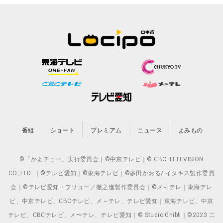
番組
ショート
プレミアム
ニュース
よみもの
©「かよチュー」実行委員会｜©中京テレビ｜© CBC TELEVISION
CO.,LTD. ｜©テレビ愛知｜©東海テレビ｜©多田かおる/ イタキス製作委員
会｜©テレビ愛知・フリュー／徹之進製作委員会｜©メ～テレ｜東海テレ
ビ、中京テレビ、CBCテレビ、メ～テレ、テレビ愛知｜東海テレビ、中京
テレビ、CBCテレビ、メ〜テレ、テレビ愛知｜© Studio Ghibli｜©2023 二