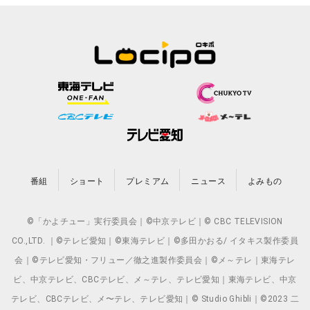
番組
ショート
プレミアム
ニュース
よみもの
©「かよチュー」実行委員会｜©中京テレビ｜© CBC TELEVISION
CO.,LTD. ｜©テレビ愛知｜©東海テレビ｜©多田かおる/ イタキス製作委員
会｜©テレビ愛知・フリュー／徹之進製作委員会｜©メ～テレ｜東海テレ
ビ、中京テレビ、CBCテレビ、メ～テレ、テレビ愛知｜東海テレビ、中京
テレビ、CBCテレビ、メ〜テレ、テレビ愛知｜© Studio Ghibli｜©2023 二