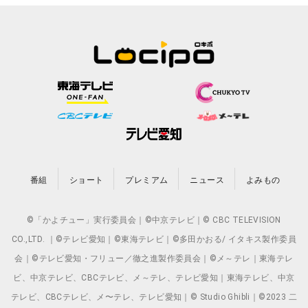
番組
ショート
プレミアム
ニュース
よみもの
©「かよチュー」実行委員会｜©中京テレビ｜© CBC TELEVISION
CO.,LTD. ｜©テレビ愛知｜©東海テレビ｜©多田かおる/ イタキス製作委員
会｜©テレビ愛知・フリュー／徹之進製作委員会｜©メ～テレ｜東海テレ
ビ、中京テレビ、CBCテレビ、メ～テレ、テレビ愛知｜東海テレビ、中京
テレビ、CBCテレビ、メ〜テレ、テレビ愛知｜© Studio Ghibli｜©2023 二