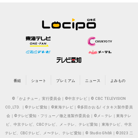
番組
ショート
プレミアム
ニュース
よみもの
©「かよチュー」実行委員会｜©中京テレビ｜© CBC TELEVISION
CO.,LTD. ｜©テレビ愛知｜©東海テレビ｜©多田かおる/ イタキス製作委員
会｜©テレビ愛知・フリュー／徹之進製作委員会｜©メ～テレ｜東海テレ
ビ、中京テレビ、CBCテレビ、メ～テレ、テレビ愛知｜東海テレビ、中京
テレビ、CBCテレビ、メ〜テレ、テレビ愛知｜© Studio Ghibli｜©2023 二