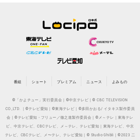
番組
ショート
プレミアム
ニュース
よみもの
©「かよチュー」実行委員会｜©中京テレビ｜© CBC TELEVISION
CO.,LTD. ｜©テレビ愛知｜©東海テレビ｜©多田かおる/ イタキス製作委員
会｜©テレビ愛知・フリュー／徹之進製作委員会｜©メ～テレ｜東海テレ
ビ、中京テレビ、CBCテレビ、メ～テレ、テレビ愛知｜東海テレビ、中京
テレビ、CBCテレビ、メ〜テレ、テレビ愛知｜© Studio Ghibli｜©2023 二