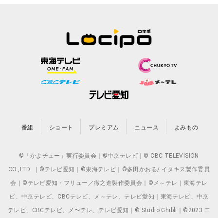
番組
ショート
プレミアム
ニュース
よみもの
©「かよチュー」実行委員会｜©中京テレビ｜© CBC TELEVISION
CO.,LTD. ｜©テレビ愛知｜©東海テレビ｜©多田かおる/ イタキス製作委員
会｜©テレビ愛知・フリュー／徹之進製作委員会｜©メ～テレ｜東海テレ
ビ、中京テレビ、CBCテレビ、メ～テレ、テレビ愛知｜東海テレビ、中京
テレビ、CBCテレビ、メ〜テレ、テレビ愛知｜© Studio Ghibli｜©2023 二