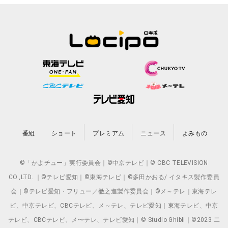
番組
ショート
プレミアム
ニュース
よみもの
©「かよチュー」実行委員会｜©中京テレビ｜© CBC TELEVISION
CO.,LTD. ｜©テレビ愛知｜©東海テレビ｜©多田かおる/ イタキス製作委員
会｜©テレビ愛知・フリュー／徹之進製作委員会｜©メ～テレ｜東海テレ
ビ、中京テレビ、CBCテレビ、メ～テレ、テレビ愛知｜東海テレビ、中京
テレビ、CBCテレビ、メ〜テレ、テレビ愛知｜© Studio Ghibli｜©2023 二