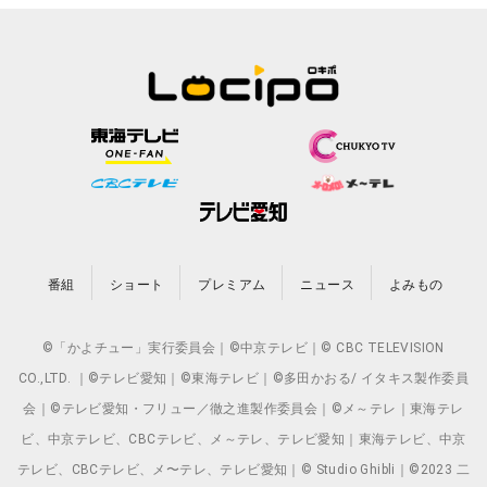
番組
ショート
プレミアム
ニュース
よみもの
©「かよチュー」実行委員会｜©中京テレビ｜© CBC TELEVISION
CO.,LTD. ｜©テレビ愛知｜©東海テレビ｜©多田かおる/ イタキス製作委員
会｜©テレビ愛知・フリュー／徹之進製作委員会｜©メ～テレ｜東海テレ
ビ、中京テレビ、CBCテレビ、メ～テレ、テレビ愛知｜東海テレビ、中京
テレビ、CBCテレビ、メ〜テレ、テレビ愛知｜© Studio Ghibli｜©2023 二