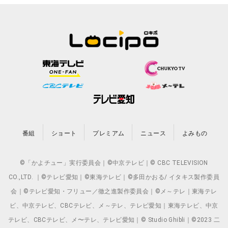
番組
ショート
プレミアム
ニュース
よみもの
©「かよチュー」実行委員会｜©中京テレビ｜© CBC TELEVISION
CO.,LTD. ｜©テレビ愛知｜©東海テレビ｜©多田かおる/ イタキス製作委員
会｜©テレビ愛知・フリュー／徹之進製作委員会｜©メ～テレ｜東海テレ
ビ、中京テレビ、CBCテレビ、メ～テレ、テレビ愛知｜東海テレビ、中京
テレビ、CBCテレビ、メ〜テレ、テレビ愛知｜© Studio Ghibli｜©2023 二