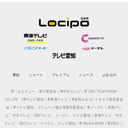
番組
ショート
プレミアム
ニュース
よみもの
©「かよチュー」実行委員会｜©中京テレビ｜© CBC TELEVISION
CO.,LTD. ｜©テレビ愛知｜©東海テレビ｜©多田かおる/ イタキス製作委員
会｜©テレビ愛知・フリュー／徹之進製作委員会｜©メ～テレ｜東海テレ
ビ、中京テレビ、CBCテレビ、メ～テレ、テレビ愛知｜東海テレビ、中京
テレビ、CBCテレビ、メ〜テレ、テレビ愛知｜© Studio Ghibli｜©2023 二