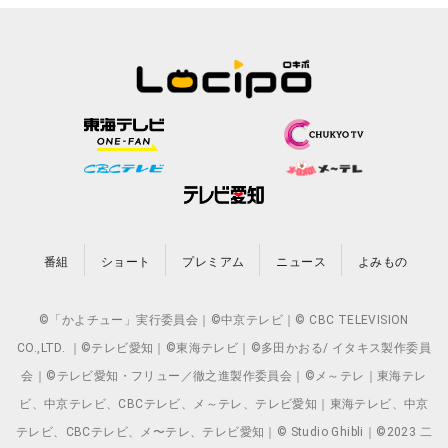
番組
ショート
プレミアム
ニュース
よみもの
©「かよチュー」実行委員会｜©中京テレビ｜© CBC TELEVISION
CO.,LTD. ｜©テレビ愛知｜©東海テレビ｜©多田かおる/ イタキス製作委員
会｜©テレビ愛知・フリュー／徹之進製作委員会｜©メ～テレ｜東海テレ
ビ、中京テレビ、CBCテレビ、メ～テレ、テレビ愛知｜東海テレビ、中京
テレビ、CBCテレビ、メ〜テレ、テレビ愛知｜© Studio Ghibli｜©2023 二