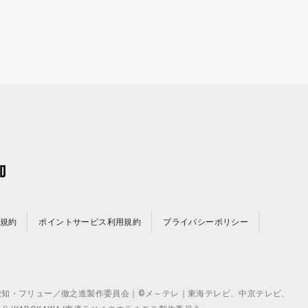
規約
ポイントサービス利用規約
プライバシーポリシー
©テレビ愛知・フリュー／徹之進製作委員会｜©メ～テレ｜東海テレビ、中京テレビ、