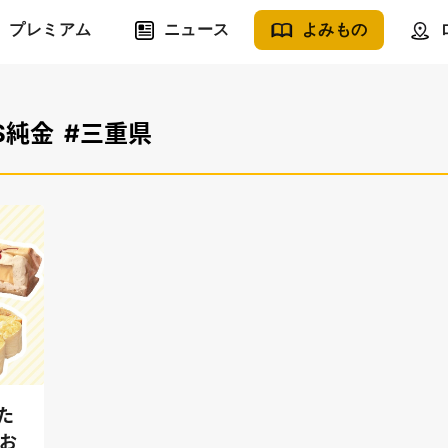
プレミアム
ニュース
よみもの
S純金
#三重県
た
お