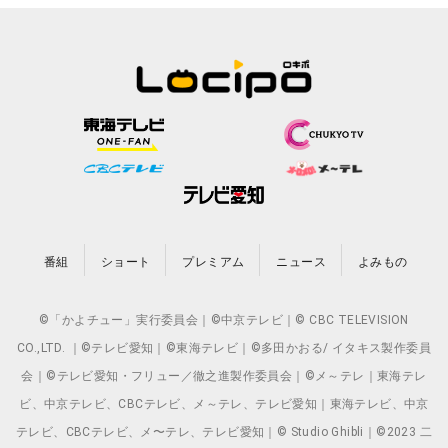
番組
ショート
プレミアム
ニュース
よみもの
©「かよチュー」実行委員会｜©中京テレビ｜© CBC TELEVISION
CO.,LTD. ｜©テレビ愛知｜©東海テレビ｜©多田かおる/ イタキス製作委員
会｜©テレビ愛知・フリュー／徹之進製作委員会｜©メ～テレ｜東海テレ
ビ、中京テレビ、CBCテレビ、メ～テレ、テレビ愛知｜東海テレビ、中京
テレビ、CBCテレビ、メ〜テレ、テレビ愛知｜© Studio Ghibli｜©2023 二