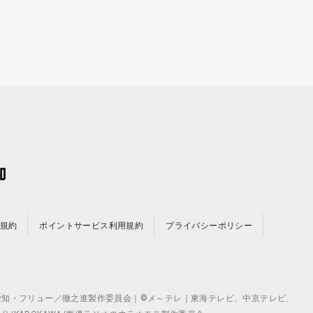
規約
ポイントサービス利用規約
プライバシーポリシー
©テレビ愛知・フリュー／徹之進製作委員会｜©メ～テレ｜東海テレビ、中京テレビ、