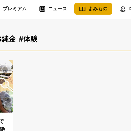
プレミアム
ニュース
よみもの
S純金
#体験
で
絶