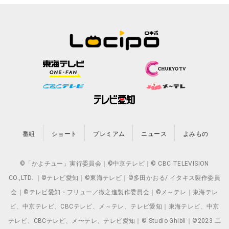
番組
ショート
プレミアム
ニュース
よみもの
©「かよチュー」実行委員会｜©中京テレビ｜© CBC TELEVISION
CO.,LTD. ｜©テレビ愛知｜©東海テレビ｜©多田かおる/ イタキス製作委員
会｜©テレビ愛知・フリュー／徹之進製作委員会｜©メ～テレ｜東海テレ
ビ、中京テレビ、CBCテレビ、メ～テレ、テレビ愛知｜東海テレビ、中京
テレビ、CBCテレビ、メ〜テレ、テレビ愛知｜© Studio Ghibli｜©2023 二