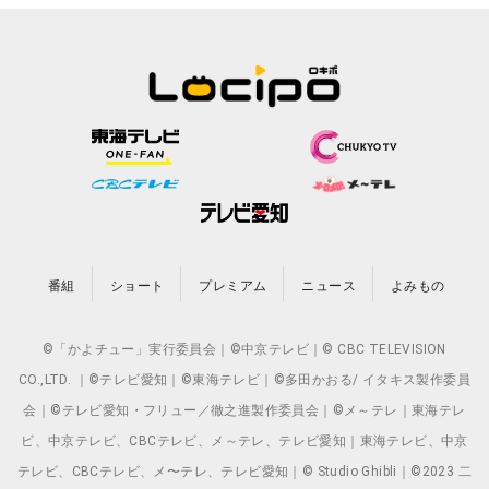
番組
ショート
プレミアム
ニュース
よみもの
©「かよチュー」実行委員会｜©中京テレビ｜© CBC TELEVISION
CO.,LTD. ｜©テレビ愛知｜©東海テレビ｜©多田かおる/ イタキス製作委員
会｜©テレビ愛知・フリュー／徹之進製作委員会｜©メ～テレ｜東海テレ
ビ、中京テレビ、CBCテレビ、メ～テレ、テレビ愛知｜東海テレビ、中京
テレビ、CBCテレビ、メ〜テレ、テレビ愛知｜© Studio Ghibli｜©2023 二