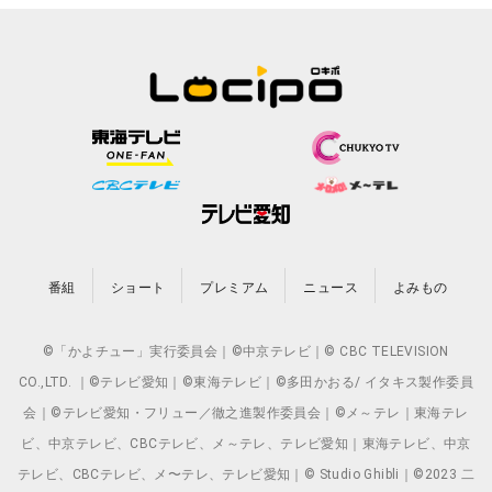
番組
ショート
プレミアム
ニュース
よみもの
©「かよチュー」実行委員会｜©中京テレビ｜© CBC TELEVISION
CO.,LTD. ｜©テレビ愛知｜©東海テレビ｜©多田かおる/ イタキス製作委員
会｜©テレビ愛知・フリュー／徹之進製作委員会｜©メ～テレ｜東海テレ
ビ、中京テレビ、CBCテレビ、メ～テレ、テレビ愛知｜東海テレビ、中京
テレビ、CBCテレビ、メ〜テレ、テレビ愛知｜© Studio Ghibli｜©2023 二