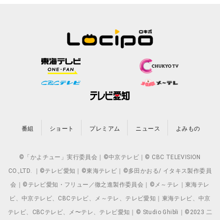
番組
ショート
プレミアム
ニュース
よみもの
©「かよチュー」実行委員会｜©中京テレビ｜© CBC TELEVISION
CO.,LTD. ｜©テレビ愛知｜©東海テレビ｜©多田かおる/ イタキス製作委員
会｜©テレビ愛知・フリュー／徹之進製作委員会｜©メ～テレ｜東海テレ
ビ、中京テレビ、CBCテレビ、メ～テレ、テレビ愛知｜東海テレビ、中京
テレビ、CBCテレビ、メ〜テレ、テレビ愛知｜© Studio Ghibli｜©2023 二