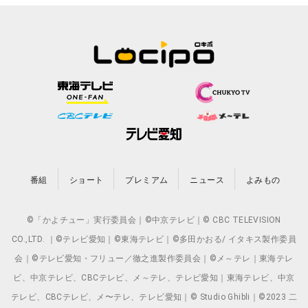
番組
ショート
プレミアム
ニュース
よみもの
©「かよチュー」実行委員会｜©中京テレビ｜© CBC TELEVISION
CO.,LTD. ｜©テレビ愛知｜©東海テレビ｜©多田かおる/ イタキス製作委員
会｜©テレビ愛知・フリュー／徹之進製作委員会｜©メ～テレ｜東海テレ
ビ、中京テレビ、CBCテレビ、メ～テレ、テレビ愛知｜東海テレビ、中京
テレビ、CBCテレビ、メ〜テレ、テレビ愛知｜© Studio Ghibli｜©2023 二