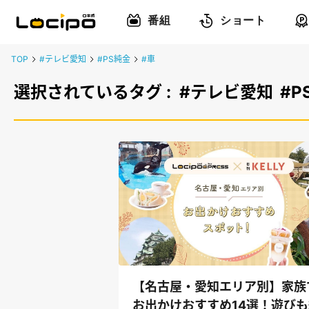
番組
ショート
TOP
#テレビ愛知
#PS純金
#車
選択されているタグ :
#テレビ愛知
#P
【名古屋・愛知エリア別】家族
お出かけおすすめ14選！遊びも