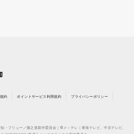
規約
ポイントサービス利用規約
プライバシーポリシー
©テレビ愛知・フリュー／徹之進製作委員会｜©メ～テレ｜東海テレビ、中京テレビ、