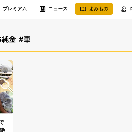
プレミアム
ニュース
よみもの
S純金
#車
で
絶