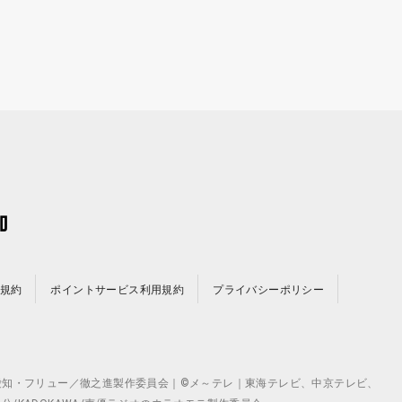
規約
ポイントサービス利用規約
プライバシーポリシー
©テレビ愛知・フリュー／徹之進製作委員会｜©メ～テレ｜東海テレビ、中京テレビ、