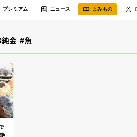
プレミアム
ニュース
よみもの
S純金
#魚
で
絶