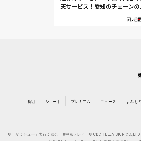
天サービス！愛知のチェーンの
たりま...
番組
ショート
プレミアム
ニュース
よみも
©「かよチュー」実行委員会｜©中京テレビ｜© CBC TELEVISION 