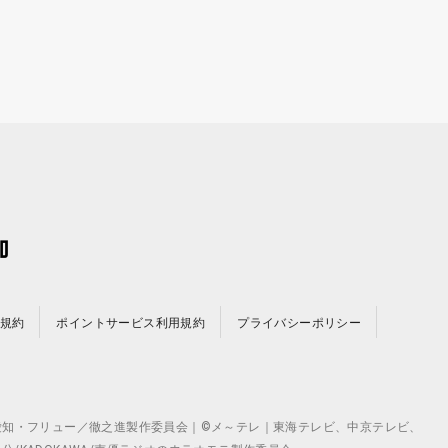
規約
ポイントサービス利用規約
プライバシーポリシー
©テレビ愛知・フリュー／徹之進製作委員会｜©メ～テレ｜東海テレビ、中京テレビ、