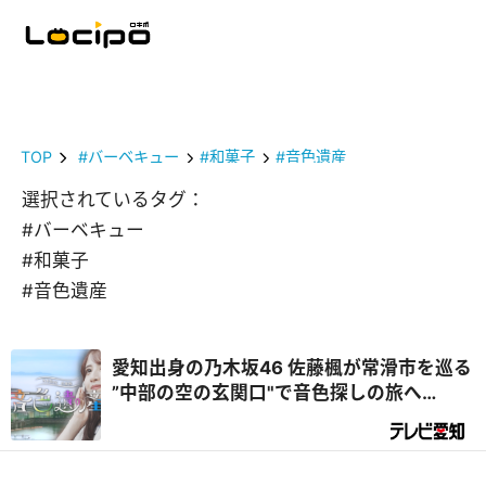
TOP
#バーベキュー
#和菓子
#音色遺産
選択されているタグ：
#バーベキュー
#和菓子
#音色遺産
愛知出身の乃木坂46 佐藤楓が常滑市を巡る
”中部の空の玄関口"で音色探しの旅へ
♪『乃木坂46 佐藤楓 音色遺産』