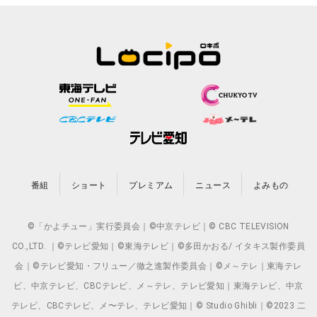
番組
ショート
プレミアム
ニュース
よみもの
©「かよチュー」実行委員会｜©中京テレビ｜© CBC TELEVISION
CO.,LTD. ｜©テレビ愛知｜©東海テレビ｜©多田かおる/ イタキス製作委員
会｜©テレビ愛知・フリュー／徹之進製作委員会｜©メ～テレ｜東海テレ
ビ、中京テレビ、CBCテレビ、メ～テレ、テレビ愛知｜東海テレビ、中京
テレビ、CBCテレビ、メ〜テレ、テレビ愛知｜© Studio Ghibli｜©2023 二