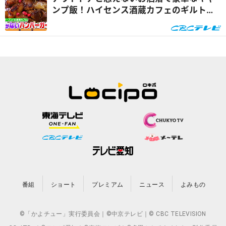
ンプ飯！ハイセンス酒蔵カフェのギルトフ
リーな低糖質グルメ！愛知・岡崎市を巡る
旅『推しタビ』
番組
ショート
プレミアム
ニュース
よみもの
©「かよチュー」実行委員会｜©中京テレビ｜© CBC TELEVISION