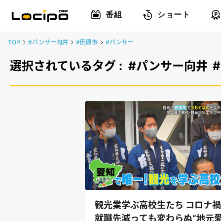
番組
ショート
TOP
#パンサー向井
#田原市
#パンサー
選択されているタグ :
#パンサー向井
観光業学ぶ高校生たち コロナ
就職先減っても変わらぬ“地元愛