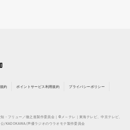
規約
ポイントサービス利用規約
プライバシーポリシー
©テレビ愛知・フリュー／徹之進製作委員会｜©メ～テレ｜東海テレビ、中京テレビ、
月 公/KADOKAWA/声優ラジオのウラオモテ製作委員会