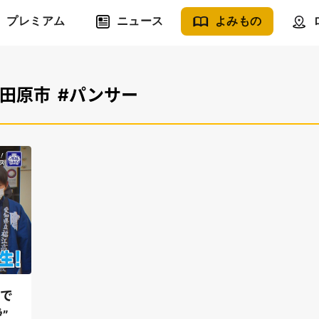
プレミアム
ニュース
よみもの
#田原市
#パンサー
禍で
”