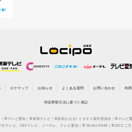
の
ロケマップ
お知らせ
よくある質問
お問い合わせ
利用
特定商取引法に基づく表記
CO.,LTD. ｜©テレビ愛知｜©東海テレビ｜©多田かおる/ イタキス製作委員会｜
ビ、CBCテレビ、メ〜テレ、テレビ愛知｜© Studio Ghibli｜©2023 二