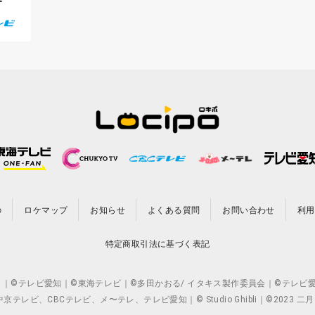
の
ロケマップ
お知らせ
よくある質問
お問い合わせ
利用
特定商取引法に基づく表記
CO.,LTD. ｜©テレビ愛知｜©東海テレビ｜©多田かおる/ イタキス製作委員会｜
ビ、CBCテレビ、メ〜テレ、テレビ愛知｜© Studio Ghibli｜©2023 二