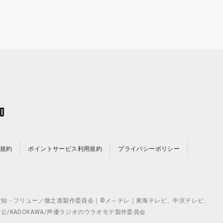
規約
ポイントサービス利用規約
プライバシーポリシー
©テレビ愛知・フリュー／徹之進製作委員会｜©メ～テレ｜東海テレビ、中京テレビ、
月 公/KADOKAWA/声優ラジオのウラオモテ製作委員会