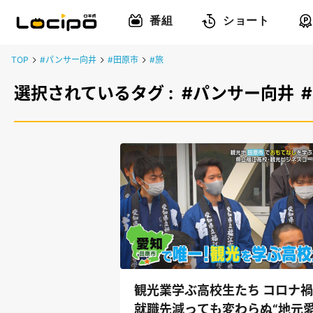
番組
ショート
TOP
#パンサー向井
#田原市
#旅
選択されているタグ :
#パンサー向井
観光業学ぶ高校生たち コロナ
就職先減っても変わらぬ“地元愛