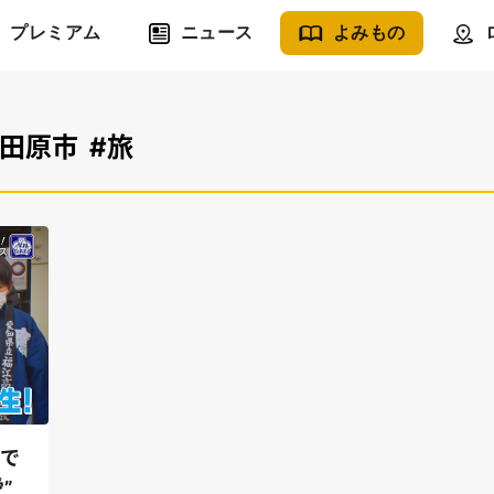
プレミアム
ニュース
よみもの
#田原市
#旅
禍で
”