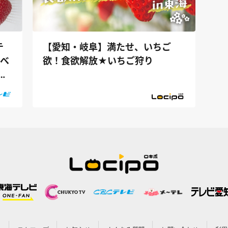
テ
【愛知・岐阜】満たせ、いちご
食べ
欲！食欲解放★いちご狩り
わ