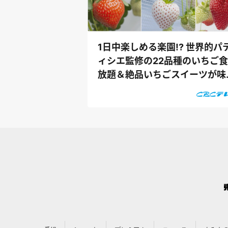
1日中楽しめる楽園!? 世界的パ
ィシエ監修の22品種のいちご
放題＆絶品いちごスイーツが味
える「...