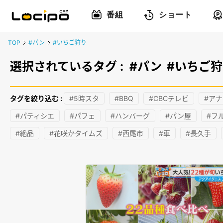
番組
ショート
TOP
#パン
#いちご狩り
選択されているタグ :
#パン
#いちご
タグを絞り込む :
#5時スタ
#BBQ
#CBCテレビ
#ア
#パティシエ
#パフェ
#ハンバーグ
#パン屋
#フ
#絶品
#花咲かタイムズ
#西尾市
#車
#長久手