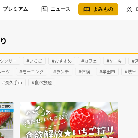
プレミアム
ニュース
よみもの
狩り
ナウンサー
#いちご
#おすすめ
#カフェ
#ケーキ
#
ルーツ
#モーニング
#ランチ
#体験
#半田市
#岐阜
#長久手市
#食べ放題