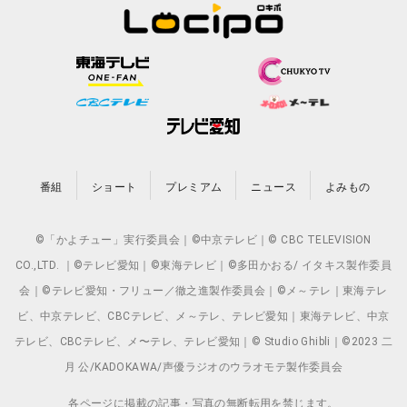
番組
ショート
プレミアム
ニュース
よみもの
©「かよチュー」実行委員会｜©中京テレビ｜© CBC TELEVISION
CO.,LTD. ｜©テレビ愛知｜©東海テレビ｜©多田かおる/ イタキス製作委員
会｜©テレビ愛知・フリュー／徹之進製作委員会｜©メ～テレ｜東海テレ
ビ、中京テレビ、CBCテレビ、メ～テレ、テレビ愛知｜東海テレビ、中京
テレビ、CBCテレビ、メ〜テレ、テレビ愛知｜© Studio Ghibli｜©2023 二
月 公/KADOKAWA/声優ラジオのウラオモテ製作委員会
各ページに掲載の記事・写真の無断転用を禁じます。