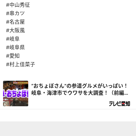
#中山秀征
#串カツ
#名古屋
#大阪風
#岐阜
#岐阜県
#愛知
#村上佳菜子
“おちょぼさん”の参道グルメがいっぱい！
岐阜・海津市でウワサを大調査！（前編）
『デラメチャ気になる！』