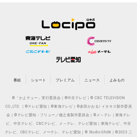
番組
ショート
プレミアム
ニュース
よみもの
©「かよチュー」実行委員会｜©中京テレビ｜© CBC TELEVISION
CO.,LTD. ｜©テレビ愛知｜©東海テレビ｜©多田かおる/ イタキス製作委員
会｜©テレビ愛知・フリュー／徹之進製作委員会｜©メ～テレ｜東海テレ
ビ、中京テレビ、CBCテレビ、メ～テレ、テレビ愛知｜東海テレビ、中京
テレビ、CBCテレビ、メ〜テレ、テレビ愛知｜© Studio Ghibli｜©2023 二