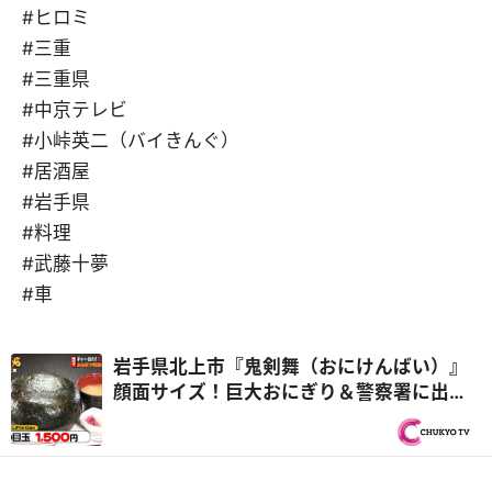
#ヒロミ
#三重
#三重県
#中京テレビ
#小峠英二（バイきんぐ）
#居酒屋
#岩手県
#料理
#武藤十夢
#車
岩手県北上市『鬼剣舞（おにけんばい）』
顔面サイズ！巨大おにぎり＆警察署に出前
に来るお店はオモウマい！？三重県津市で
大捜査『オモウマい店』