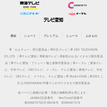
番組
ショート
プレミアム
ニュース
よみもの
©「かよチュー」実行委員会｜©中京テレビ｜© CBC TELEVISION
CO.,LTD. ｜©テレビ愛知｜©東海テレビ｜©多田かおる/ イタキス製作委員
会｜©テレビ愛知・フリュー／徹之進製作委員会｜©メ～テレ｜東海テレ
ビ、中京テレビ、CBCテレビ、メ～テレ、テレビ愛知｜東海テレビ、中京
テレビ、CBCテレビ、メ〜テレ、テレビ愛知｜© Studio Ghibli｜©2023 二
月 公/KADOKAWA/声優ラジオのウラオモテ製作委員会
各ページに掲載の記事・写真の無断転用を禁じます。
JASRAC許諾番号
NexTone許諾番号
第9008707022Y45038号
ID000007318