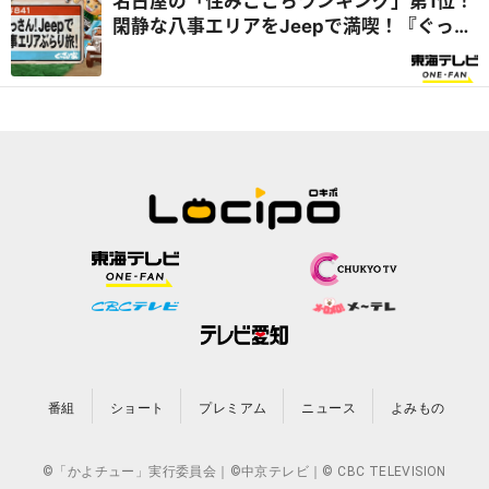
名古屋の「住みここちランキング」第1位！
閑静な八事エリアをJeepで満喫！『ぐっさ
ん家』
番組
ショート
プレミアム
ニュース
よみもの
©「かよチュー」実行委員会｜©中京テレビ｜© CBC TELEVISION