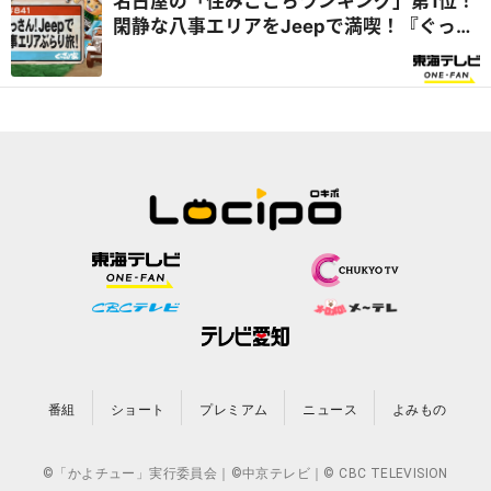
名古屋の「住みここちランキング」第1位！
閑静な八事エリアをJeepで満喫！『ぐっさ
ん家』
番組
ショート
プレミアム
ニュース
よみもの
©「かよチュー」実行委員会｜©中京テレビ｜© CBC TELEVISION