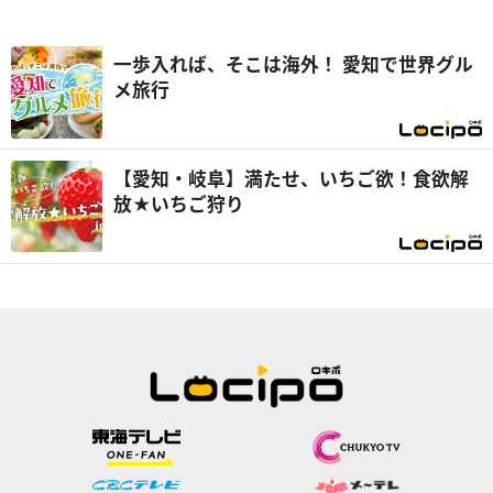
一歩入れば、そこは海外！ 愛知で世界グル
メ旅行
【愛知・岐阜】満たせ、いちご欲！食欲解
放★いちご狩り