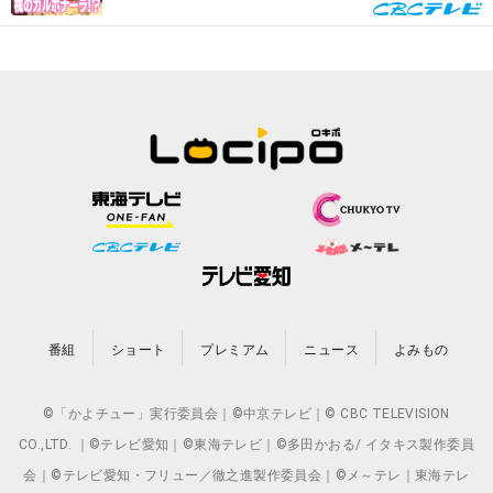
番組
ショート
プレミアム
ニュース
よみもの
©「かよチュー」実行委員会｜©中京テレビ｜© CBC TELEVISION
CO.,LTD. ｜©テレビ愛知｜©東海テレビ｜©多田かおる/ イタキス製作委員
会｜©テレビ愛知・フリュー／徹之進製作委員会｜©メ～テレ｜東海テレ