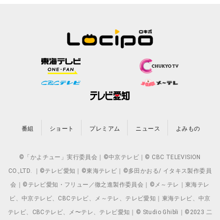
番組
ショート
プレミアム
ニュース
よみもの
©「かよチュー」実行委員会｜©中京テレビ｜© CBC TELEVISION
CO.,LTD. ｜©テレビ愛知｜©東海テレビ｜©多田かおる/ イタキス製作委員
会｜©テレビ愛知・フリュー／徹之進製作委員会｜©メ～テレ｜東海テレ
ビ、中京テレビ、CBCテレビ、メ～テレ、テレビ愛知｜東海テレビ、中京
テレビ、CBCテレビ、メ〜テレ、テレビ愛知｜© Studio Ghibli｜©2023 二