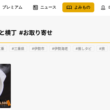
プレミアム
ニュース
よみもの
と横丁
#お取り寄せ
三重
#三重県
#伊勢市
#伊勢海老
#推しタビ
#旅