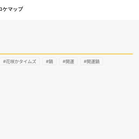
ロケマップ
#花咲かタイムズ
#鍋
#開運
#開運鍋